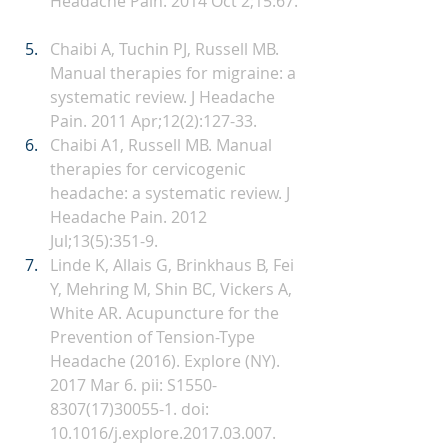
Headache Pain. 2014 Oct 2;15:67.
Chaibi A, Tuchin PJ, Russell MB. 
Manual therapies for migraine: a 
systematic review. J Headache 
Pain. 2011 Apr;12(2):127-33.
Chaibi A1, Russell MB. Manual 
therapies for cervicogenic 
headache: a systematic review. J 
Headache Pain. 2012 
Jul;13(5):351-9.
Linde K, Allais G, Brinkhaus B, Fei 
Y, Mehring M, Shin BC, Vickers A, 
White AR. Acupuncture for the 
Prevention of Tension-Type 
Headache (2016). Explore (NY). 
2017 Mar 6. pii: S1550-
8307(17)30055-1. doi: 
10.1016/j.explore.2017.03.007. 