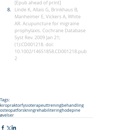
[Epub ahead of print]
Linde K, Allais G, Brinkhaus B, 
Manheimer E, Vickers A, White 
AR. Acupuncture for migraine 
prophylaxis. Cochrane Database 
Syst Rev. 2009 Jan 21;
(1):CD001218. doi: 
10.1002/14651858.CD001218.pub
2
Tags:
kiropraktor
fysioterapeut
trening
behandling
osteopat
forskning
rehabilitering
hodepine
øvelser