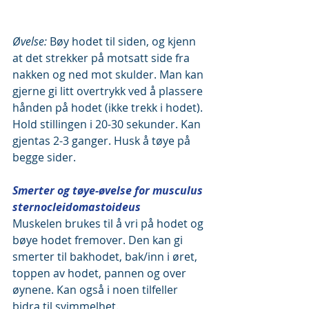
Øvelse: 
Bøy hodet til siden, og kjenn 
at det strekker på motsatt side fra 
nakken og ned mot skulder. Man kan 
gjerne gi litt overtrykk ved å plassere 
hånden på hodet (ikke trekk i hodet). 
Hold stillingen i 20-30 sekunder. Kan 
gjentas 2-3 ganger. Husk å tøye på 
begge sider.
Smerter og tøye-øvelse for musculus 
sternocleidomastoideus
Muskelen brukes til å vri på hodet og 
bøye hodet fremover. Den kan gi 
smerter til bakhodet, bak/inn i øret, 
toppen av hodet, pannen og over 
øynene. Kan også i noen tilfeller 
bidra til svimmelhet.