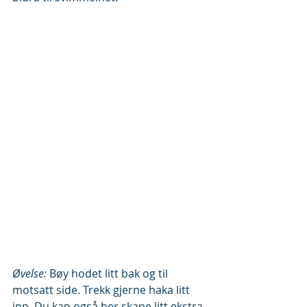
Øvelse:
 Bøy hodet litt bak og til 
motsatt side. Trekk gjerne haka litt 
inn. Du kan også her skape litt ekstra 