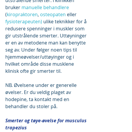
utstrålende smerter. I klinikken 
bruker 
manuelle behandlere
(
kiropraktoren
, 
osteopaten
 eller 
fysioterapeuten)
 ulike teknikker for å 
redusere spenninger i muskler som 
gir utstrålende smerter. Uttøyninger 
er en av metodene man kan benytte 
seg av. Under følger noen tips til 
hjemmeøvelser/uttøyinger og i 
hvilket område disse musklene 
klinisk ofte gir smerter til.
NB. Øvelsene under er generelle 
øvelser. Er du veldig plaget av 
hodepine, ta kontakt med en 
behandler du stoler på.
Smerter og tøye-øvelse for musculus 
trapezius