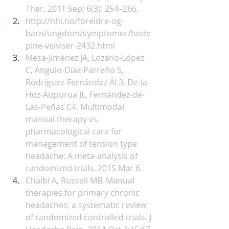
Ther. 2011 Sep; 6(3): 254–266.
http://nhi.no/foreldre-og-
barn/ungdom/symptomer/hode
pine-veiviser-2432.html
Mesa-Jiménez JA, Lozano-López 
C, Angulo-Díaz-Parreño S, 
Rodríguez-Fernández ÁL3, De-la-
Hoz-Aizpurua JL, Fernández-de-
Las-Peñas C4. Multimodal 
manual therapy vs. 
pharmacological care for 
management of tension type 
headache: A meta-analysis of 
randomized trials. 2015 Mar 6.
Chaibi A, Russell MB. Manual 
therapies for primary chronic 
headaches: a systematic review 
of randomized controlled trials. J 