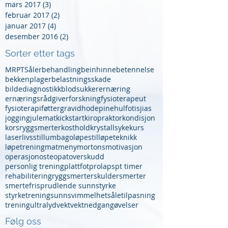
mars 2017
(3)
3 innlegg
februar 2017
(2)
2 innlegg
januar 2017
(4)
4 innlegg
desember 2016
(2)
2 innlegg
Sorter etter tags
MR
PT
Såler
behandling
beinhinnebetennelse
bekkenplager
belastningsskade
bildediagnostikk
blodsukker
ernæring
ernæringsrådgiver
forskning
fysioterapeut
fysioterapi
føtter
gravid
hodepine
hulfot
isjias
jogging
julemat
kickstart
kiropraktor
kondisjon
korsryggsmerter
kosthold
krystallsyke
kurs
laser
livsstil
lumbago
løpestil
løpeteknikk
løpetrening
mat
meny
mortons
motivasjon
operasjon
osteopat
overskudd
personlig trening
plattfot
prolaps
pt timer
rehabilitering
ryggsmerter
skuldersmerter
smertefri
sprudlende sunn
styrke
styrketrening
sunn
svimmelhet
såletilpasning
trening
ultralyd
vekt
vektnedgang
øvelser
Følg oss