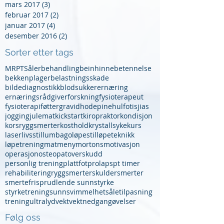
mars 2017
(3)
3 innlegg
februar 2017
(2)
2 innlegg
januar 2017
(4)
4 innlegg
desember 2016
(2)
2 innlegg
Sorter etter tags
MR
PT
Såler
behandling
beinhinnebetennelse
bekkenplager
belastningsskade
bildediagnostikk
blodsukker
ernæring
ernæringsrådgiver
forskning
fysioterapeut
fysioterapi
føtter
gravid
hodepine
hulfot
isjias
jogging
julemat
kickstart
kiropraktor
kondisjon
korsryggsmerter
kosthold
krystallsyke
kurs
laser
livsstil
lumbago
løpestil
løpeteknikk
løpetrening
mat
meny
mortons
motivasjon
operasjon
osteopat
overskudd
personlig trening
plattfot
prolaps
pt timer
rehabilitering
ryggsmerter
skuldersmerter
smertefri
sprudlende sunn
styrke
styrketrening
sunn
svimmelhet
såletilpasning
trening
ultralyd
vekt
vektnedgang
øvelser
Følg oss