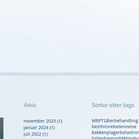
Arkiv
Sorter etter tags
MR
PT
Såler
behandling
november 2025
(1)
1 innlegg
beinhinnebetennelse
januar 2024
(1)
1 innlegg
bekkenplager
belastni
juli 2022
(1)
1 innlegg
bildediagnostikk
blods