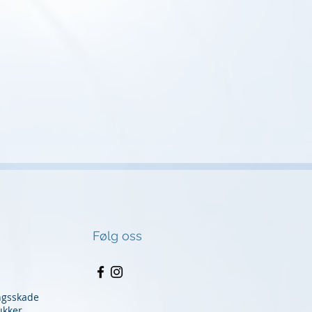
Følg oss
ngsskade
ukker