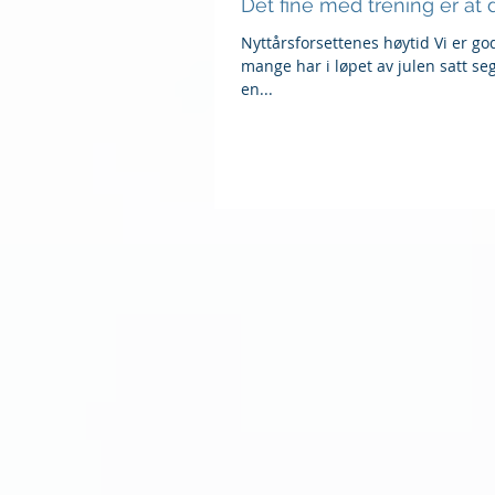
Det fine med trening er at 
Nyttårsforsettenes høytid Vi er godt inne i det nye året allerede, og
mange har i løpet av julen satt 
en...