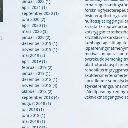
januar 2022
(1)
1 innlegg
ernæring
ernæringsråd
april 2021
(1)
1 innlegg
forskning
fysioterapeut
september 2020
(1)
1 innlegg
fysioterapi
føtter
gravid
juni 2020
(2)
2 innlegg
hulfot
isjias
jogging
jul
april 2020
(1)
1 innlegg
kickstart
kiropraktor
kon
Vektnedgang og trening
Vi kan rygg!
mars 2020
(3)
3 innlegg
korsryggsmerter
kosth
t
- Et eksempel på godt
januar 2020
(2)
2 innlegg
krystallsyke
kurs
laser
li
lumbago
løpestil
løpete
desember 2019
(1)
1 innlegg
samarbeid
løpetrening
mat
meny
m
november 2019
(1)
1 innlegg
motivasjon
operasjon
o
mai 2019
(2)
2 innlegg
overskudd
personlig tr
april 2019
(1)
1 innlegg
plattfot
prolaps
pt time
februar 2019
(2)
2 innlegg
rehabilitering
ryggsmer
januar 2019
(1)
1 innlegg
skuldersmerter
smertef
desember 2018
(1)
1 innlegg
sprudlende sunn
styrk
november 2018
(4)
4 innlegg
styrketrening
sunn
svi
oktober 2018
(2)
2 innlegg
såletilpasning
trening
u
vekt
vektnedgang
øvels
september 2018
(4)
4 innlegg
august 2018
(1)
1 innlegg
juli 2018
(1)
1 innlegg
juni 2018
(1)
1 innlegg
mai 2018
(1)
1 innlegg
april 2018
(1)
1 innlegg