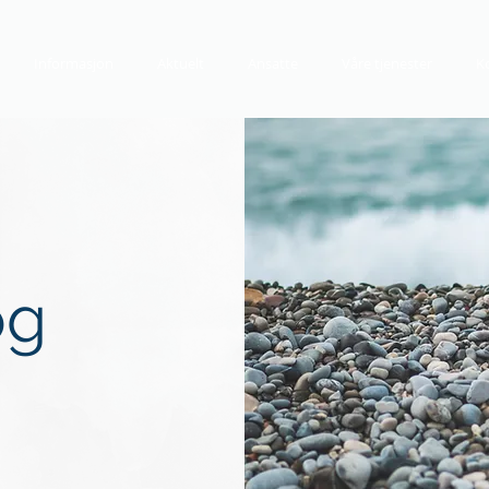
Informasjon
Aktuelt
Ansatte
Våre tjenester
K
og