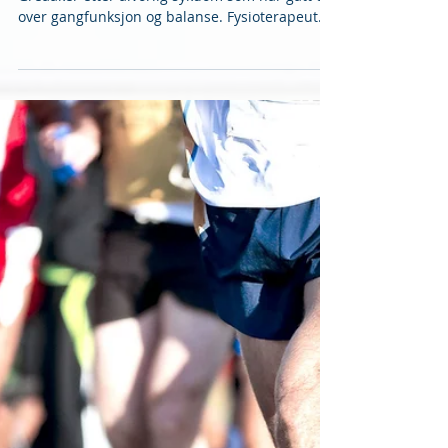
Jon Åge er pasient hos oss ved Helsehuset
Greaaker etter alvorlig sykdom som har gått ut
over gangfunksjon og balanse. Fysioterapeut...