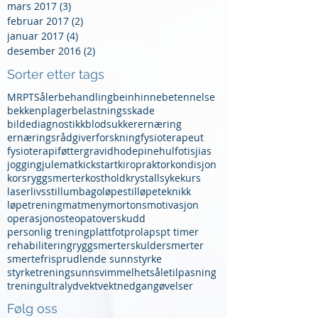
mars 2017
(3)
3 innlegg
februar 2017
(2)
2 innlegg
januar 2017
(4)
4 innlegg
desember 2016
(2)
2 innlegg
Sorter etter tags
MR
PT
Såler
behandling
beinhinnebetennelse
bekkenplager
belastningsskade
bildediagnostikk
blodsukker
ernæring
ernæringsrådgiver
forskning
fysioterapeut
fysioterapi
føtter
gravid
hodepine
hulfot
isjias
jogging
julemat
kickstart
kiropraktor
kondisjon
korsryggsmerter
kosthold
krystallsyke
kurs
laser
livsstil
lumbago
løpestil
løpeteknikk
løpetrening
mat
meny
mortons
motivasjon
operasjon
osteopat
overskudd
personlig trening
plattfot
prolaps
pt timer
rehabilitering
ryggsmerter
skuldersmerter
smertefri
sprudlende sunn
styrke
styrketrening
sunn
svimmelhet
såletilpasning
trening
ultralyd
vekt
vektnedgang
øvelser
Følg oss