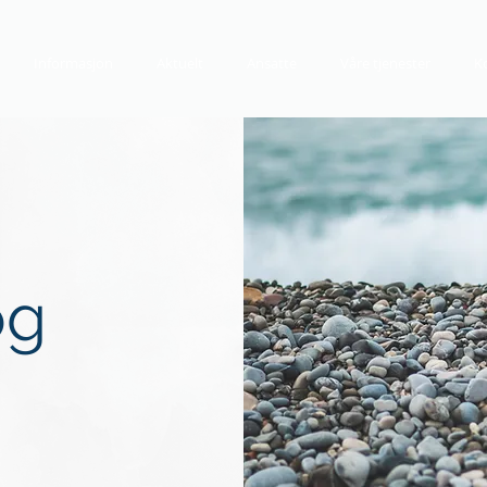
Informasjon
Aktuelt
Ansatte
Våre tjenester
K
og