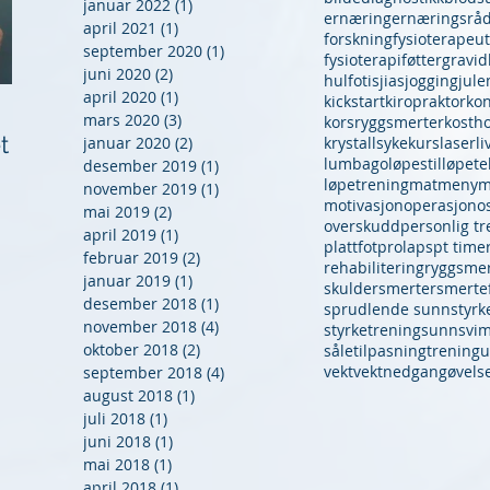
januar 2022
(1)
1 innlegg
ernæring
ernæringsråd
april 2021
(1)
1 innlegg
forskning
fysioterapeut
september 2020
(1)
1 innlegg
fysioterapi
føtter
gravid
juni 2020
(2)
2 innlegg
hulfot
isjias
jogging
jul
april 2020
(1)
1 innlegg
kickstart
kiropraktor
kon
Vektnedgang og trening
Vi kan rygg!
mars 2020
(3)
3 innlegg
korsryggsmerter
kosth
t
- Et eksempel på godt
januar 2020
(2)
2 innlegg
krystallsyke
kurs
laser
li
lumbago
løpestil
løpete
desember 2019
(1)
1 innlegg
samarbeid
løpetrening
mat
meny
m
november 2019
(1)
1 innlegg
motivasjon
operasjon
o
mai 2019
(2)
2 innlegg
overskudd
personlig tr
april 2019
(1)
1 innlegg
plattfot
prolaps
pt time
februar 2019
(2)
2 innlegg
rehabilitering
ryggsmer
januar 2019
(1)
1 innlegg
skuldersmerter
smertef
desember 2018
(1)
1 innlegg
sprudlende sunn
styrk
november 2018
(4)
4 innlegg
styrketrening
sunn
svi
oktober 2018
(2)
2 innlegg
såletilpasning
trening
u
vekt
vektnedgang
øvels
september 2018
(4)
4 innlegg
august 2018
(1)
1 innlegg
juli 2018
(1)
1 innlegg
juni 2018
(1)
1 innlegg
mai 2018
(1)
1 innlegg
april 2018
(1)
1 innlegg