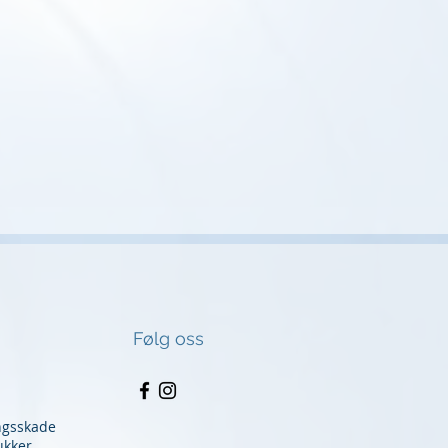
Følg oss
ngsskade
ukker