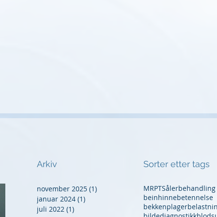
Arkiv
Sorter etter tags
MR
PT
Såler
behandling
november 2025
(1)
1 innlegg
beinhinnebetennelse
januar 2024
(1)
1 innlegg
bekkenplager
belastni
juli 2022
(1)
1 innlegg
bildediagnostikk
blods