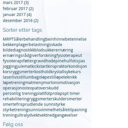
mars 2017
(3)
3 innlegg
februar 2017
(2)
2 innlegg
januar 2017
(4)
4 innlegg
desember 2016
(2)
2 innlegg
Sorter etter tags
MR
PT
Såler
behandling
beinhinnebetennelse
bekkenplager
belastningsskade
bildediagnostikk
blodsukker
ernæring
ernæringsrådgiver
forskning
fysioterapeut
fysioterapi
føtter
gravid
hodepine
hulfot
isjias
jogging
julemat
kickstart
kiropraktor
kondisjon
korsryggsmerter
kosthold
krystallsyke
kurs
laser
livsstil
lumbago
løpestil
løpeteknikk
løpetrening
mat
meny
mortons
motivasjon
operasjon
osteopat
overskudd
personlig trening
plattfot
prolaps
pt timer
rehabilitering
ryggsmerter
skuldersmerter
smertefri
sprudlende sunn
styrke
styrketrening
sunn
svimmelhet
såletilpasning
trening
ultralyd
vekt
vektnedgang
øvelser
Følg oss