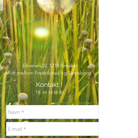
Eikveien 22,
1718 Greåker
Midt mellom Fredrikstad og Sarpsborg
Kontakt *
Tlf:
69 14 48 40