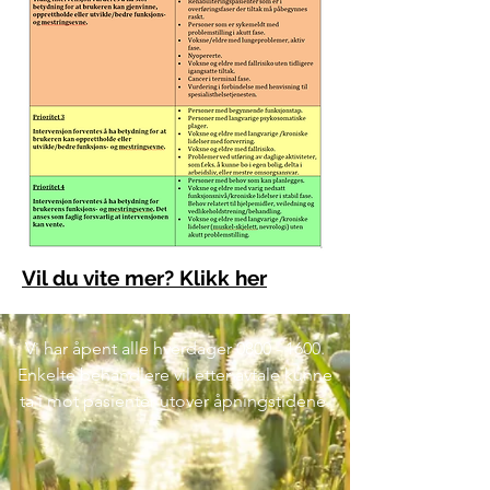
Vil du vite mer? Klikk her
Vi har åpent alle hverdager
0800 - 1600
.
Enkelte behandlere vil etter avtale kunne
ta i mot pasienter utover åpningstidene.