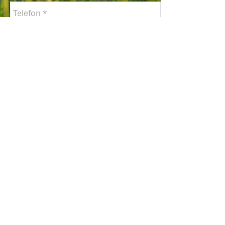
* Ved henvendelese på e-post eller kontaktskjema vil
du bli kontaktet innen to virkedager. Hvis det haster,
eller ved avbestilling, ring vårt telefonnummer eller
kontakt din behandler direkte. Resepsjonen er
bemannet mandag-fredag
0900-1400
, og det vil i
dette tidsrommet primært være enklere å komme