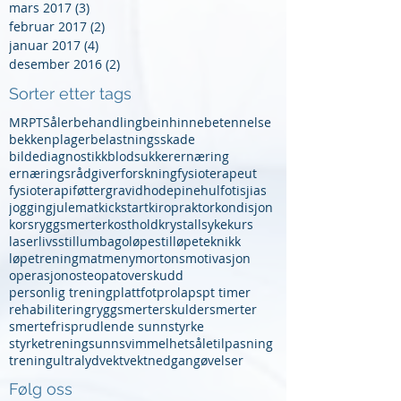
mars 2017
(3)
3 innlegg
februar 2017
(2)
2 innlegg
januar 2017
(4)
4 innlegg
desember 2016
(2)
2 innlegg
Sorter etter tags
MR
PT
Såler
behandling
beinhinnebetennelse
bekkenplager
belastningsskade
bildediagnostikk
blodsukker
ernæring
ernæringsrådgiver
forskning
fysioterapeut
fysioterapi
føtter
gravid
hodepine
hulfot
isjias
jogging
julemat
kickstart
kiropraktor
kondisjon
korsryggsmerter
kosthold
krystallsyke
kurs
laser
livsstil
lumbago
løpestil
løpeteknikk
løpetrening
mat
meny
mortons
motivasjon
operasjon
osteopat
overskudd
personlig trening
plattfot
prolaps
pt timer
rehabilitering
ryggsmerter
skuldersmerter
smertefri
sprudlende sunn
styrke
styrketrening
sunn
svimmelhet
såletilpasning
trening
ultralyd
vekt
vektnedgang
øvelser
Følg oss