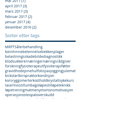
mai 2017
(1)
1 innlegg
april 2017
(3)
3 innlegg
mars 2017
(3)
3 innlegg
februar 2017
(2)
2 innlegg
januar 2017
(4)
4 innlegg
desember 2016
(2)
2 innlegg
Sorter etter tags
MR
PT
Såler
behandling
beinhinnebetennelse
bekkenplager
belastningsskade
bildediagnostikk
blodsukker
ernæring
ernæringsrådgiver
forskning
fysioterapeut
fysioterapi
føtter
gravid
hodepine
hulfot
isjias
jogging
julemat
kickstart
kiropraktor
kondisjon
korsryggsmerter
kosthold
krystallsyke
kurs
laser
livsstil
lumbago
løpestil
løpeteknikk
løpetrening
mat
meny
mortons
motivasjon
operasjon
osteopat
overskudd
personlig trening
plattfot
prolaps
pt timer
rehabilitering
ryggsmerter
skuldersmerter
smertefri
sprudlende sunn
styrke