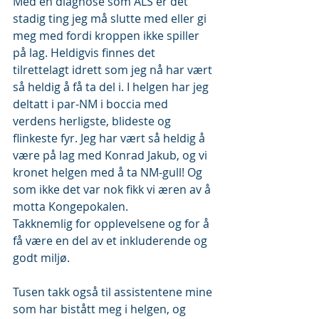
Med en diagnose som ALS er det 
stadig ting jeg må slutte med eller gi 
meg med fordi kroppen ikke spiller 
på lag. Heldigvis finnes det 
tilrettelagt idrett som jeg nå har vært 
så heldig å få ta del i. I helgen har jeg 
deltatt i par-NM i boccia med 
verdens herligste, blideste og 
flinkeste fyr. Jeg har vært så heldig å 
være på lag med Konrad Jakub, og vi 
kronet helgen med å ta NM-gull! Og 
som ikke det var nok fikk vi æren av å 
motta Kongepokalen.
Takknemlig for opplevelsene og for å 
få være en del av et inkluderende og 
godt miljø.
Tusen takk også til assistentene mine 
som har bistått meg i helgen, og 