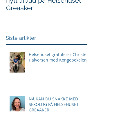
nytt tilbud på Helsehuset
Et eksempel p
Greaaker.
samarbeid
Siste artikler
Helsehuset gratulerer Christer
Halvorsen med Kongepokalen!
NÅ KAN DU SNAKKE MED
SEXOLOG PÅ HELSEHUSET
GREAAKER