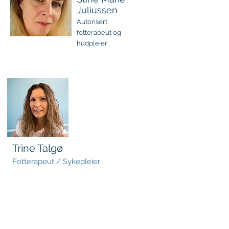
Juliussen
Autorisert
fotterapeut og
hudpleier
Trine Talgø
Fotterapeut / Sykepleier
Vi har åpent alle hverdager
0800 - 1600
.
Enkelte behandlere vil etter avtale kunne