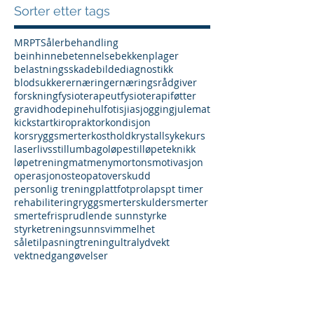
Sorter etter tags
MR
PT
Såler
behandling
beinhinnebetennelse
bekkenplager
belastningsskade
bildediagnostikk
blodsukker
ernæring
ernæringsrådgiver
forskning
fysioterapeut
fysioterapi
føtter
gravid
hodepine
hulfot
isjias
jogging
julemat
kickstart
kiropraktor
kondisjon
korsryggsmerter
kosthold
krystallsyke
kurs
laser
livsstil
lumbago
løpestil
løpeteknikk
løpetrening
mat
meny
mortons
motivasjon
operasjon
osteopat
overskudd
personlig trening
plattfot
prolaps
pt timer
rehabilitering
ryggsmerter
skuldersmerter
smertefri
sprudlende sunn
styrke
styrketrening
sunn
svimmelhet
såletilpasning
trening
ultralyd
vekt
vektnedgang
øvelser