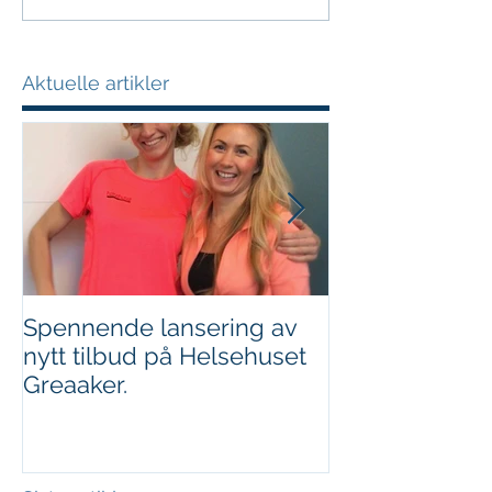
Aktuelle artikler
Spennende lansering av
Vektnedgang o
nytt tilbud på Helsehuset
Et eksempel p
Greaaker.
samarbeid