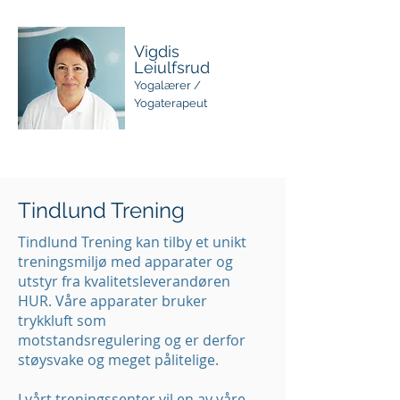
Vigdis
Leiulfsrud
Yogalærer
/
Yoga
terapeut
Tindlund Trening
Tindlund Trening kan tilby et unikt
treningsmiljø med apparater og
utstyr fra kvalitetsleverandøren
HUR. Våre apparater bruker
trykkluft som
motstandsregulering og er derfor
støysvake og meget pålitelige.
I vårt treningssenter vil en av våre