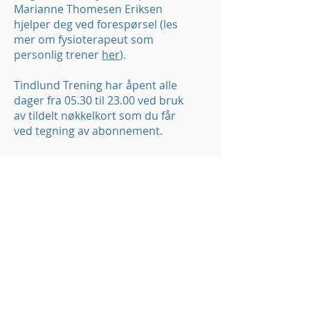
Marianne Thomesen Eriksen
hjelper deg ved forespørsel (les
mer om fysioterapeut som
personlig trener
her
).
Tindlund Trening har åpent alle
dager fra 05.30 til 23.00 ved bruk
av tildelt nøkkelkort som du får
ved tegning av abonnement.
Les mer om våre
treningsapparater på HUR sine
nettsider:
http://hur.no
For å bestille prøvetime eller få
informasjon om treningssenteret
kontakt oss på tlf
69144840
tastevalg 1
eller på mail til
Marianne
.