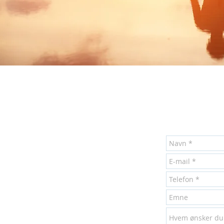
 hverdager 0800 - 1600.
il etter avtale kunne ta i
tover åpningstidene.