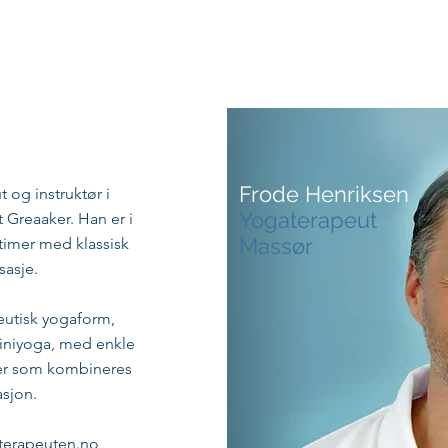
Informasjon
Aktuelt
Ansatte
Våre tjenester
K
Frode Henriksen
 og instruktør i
Yogaterapeut
Greaaker. Han er i
Massør
 timer med klassisk
sasje.
eutisk yogaform,
liniyoga, med enkle
ker som kombineres
sjon.
terapeuten.no