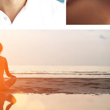
Skuldersmerter -
ultralydundersøkelse og