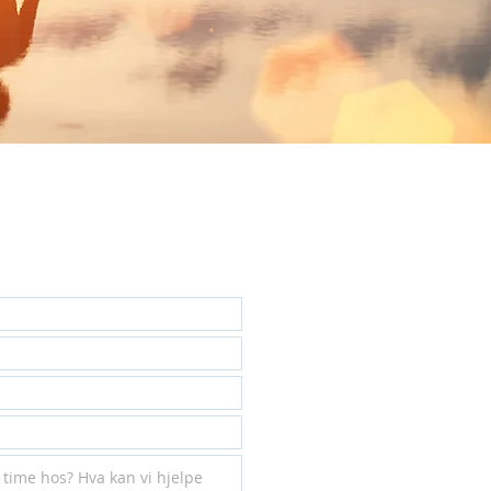
trykkbølgebehandling
Kontakt *
Tlf:
69 14 48 40