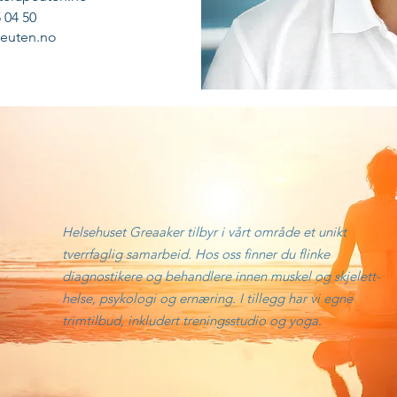
 04 50
euten.no
Helsehuset Greaaker tilbyr i vårt område et unikt
tverrfaglig samarbeid. Hos oss finner du flinke
diagnostikere og behandlere innen muskel og skjelett-
helse, psykologi og ernæring. I tillegg har vi egne
trimtilbud, inkludert treningsstudio og yoga.
dgang og trening - Et
Vi kan rygg!
pel på godt samarbeid