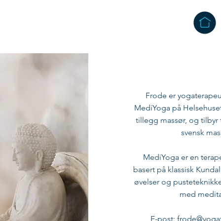
Frode er yogaterapeut
MediYoga på Helsehuset 
tillegg massør, og tilbyr
svensk mas
MediYoga er en terap
basert på klassisk Kunda
øvelser og pusteteknik
med medita
E-post: frode@yoga