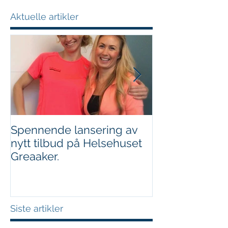
Aktuelle artikler
Spennende lansering av
Vektnedgang o
nytt tilbud på Helsehuset
Et eksempel p
Greaaker.
samarbeid
Siste artikler